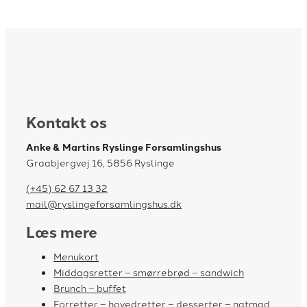
Kontakt os
Anke & Martins Ryslinge Forsamlingshus
Graabjergvej 16, 5856 Ryslinge
(+45) 62 67 13 32
mail@ryslingeforsamlingshus.dk
Læs mere
Menukort
Middagsretter – smørrebrød – sandwich
Brunch – buffet
Forretter – hovedretter – desserter – natmad