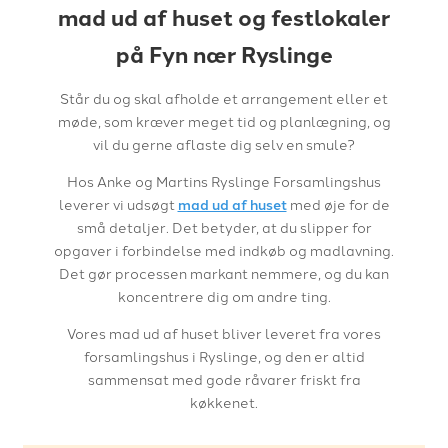
mad ud af huset og festlokaler
på Fyn nær Ryslinge
​Står du og skal afholde et arrangement eller et
møde, som kræver meget tid og planlægning, og
vil du gerne aflaste dig selv en smule?
Hos Anke og Martins Ryslinge Forsamlingshus
leverer vi udsøgt
mad ud af huset
med øje for de
små detaljer. Det betyder, at du slipper for
opgaver i forbindelse med indkøb og madlavning.
Det gør processen markant nemmere, og du kan
koncentrere dig om andre ting.
Vores mad ud af huset bliver leveret fra vores
forsamlingshus i Ryslinge, og den er altid
sammensat med gode råvarer friskt fra
køkkenet.