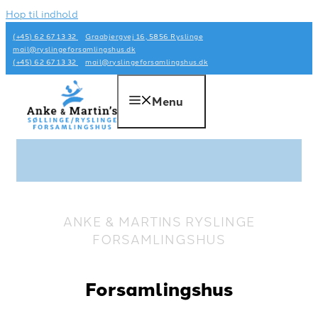
Hop til indhold
(+45) 62 67 13 32
Graabjergvej 16, 5856 Ryslinge
mail@ryslingeforsamlingshus.dk
(+45) 62 67 13 32
mail@ryslingeforsamlingshus.dk
Menu
ANKE & MARTINS RYSLINGE
FORSAMLINGSHUS
Forsamlingshus